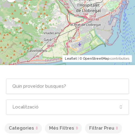
Leaflet
| ©
OpenStreetMap
contributors
Categories
Més Filtres
Filtrar Preu