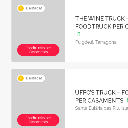
Destacat
THE WINE TRUCK 
FOODTRUCK PER 
Puigdelfi, Tarragona
Foodtrucks per
Casaments
Destacat
UFFO’S TRUCK – 
PER CASAMENTS
Santa Eulària des Riu, Isl
Foodtrucks per
Casaments