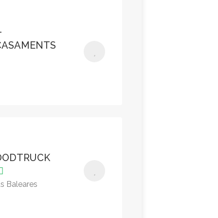
–
CASAMENTS
FOODTRUCK
as Baleares