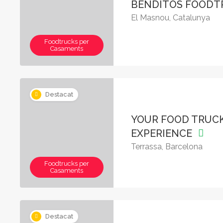
BENDITOS FOOD
El Masnou, Catalunya
Foodtrucks per
Casaments
Destacat
YOUR FOOD TRUC
EXPERIENCE
Terrassa, Barcelona
Foodtrucks per
Casaments
Destacat