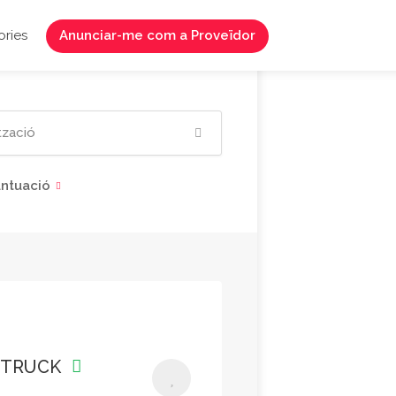
ries
Anunciar-me com a Proveïdor
ntuació
DTRUCK