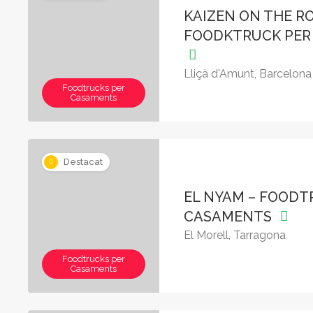
KAIZEN ON THE R
FOODKTRUCK PER
Lliçà d'Amunt, Barcelona
Foodtrucks per
Casaments
Destacat
EL NYAM – FOODT
CASAMENTS
El Morell, Tarragona
Foodtrucks per
Casaments