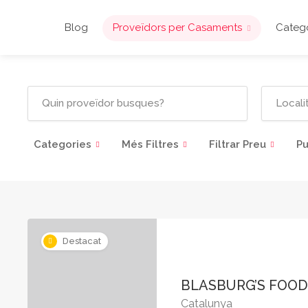
Blog
Proveïdors per Casaments
Catego
Categories
Més Filtres
Filtrar Preu
Pu
Destacat
BLASBURG’S FOO
Catalunya