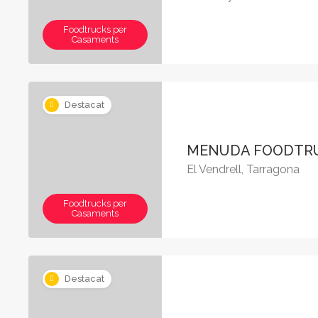
Foodtrucks per
Casaments
Destacat
MENUDA FOODTR
El Vendrell, Tarragona
Foodtrucks per
Casaments
Destacat