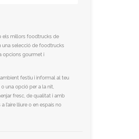
b els millors foodtrucks de
 una selecció de foodtrucks
 a opcions gourmet i
mbient festiu i informal al teu
 o una opció per a la nit,
njar fresc, de qualitat i amb
l’aire lliure o en espais no