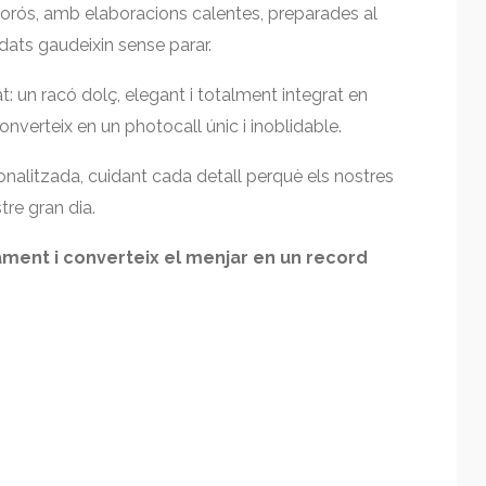
borós, amb elaboracions calentes, preparades al
ats gaudeixin sense parar.
: un racó dolç, elegant i totalment integrat en
nverteix en un photocall únic i inoblidable.
alitzada, cuidant cada detall perquè els nostres
tre gran dia.
ament i converteix el menjar en un record