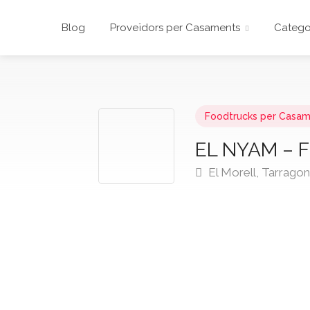
Blog
Proveïdors per Casaments
Catego
Foodtrucks per Casa
EL NYAM –
El Morell, Tarrago