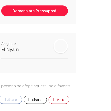
Afegit per
El Nyam
1 persona ha afegit aquest lloc a favorits
Share
Share
Pin It