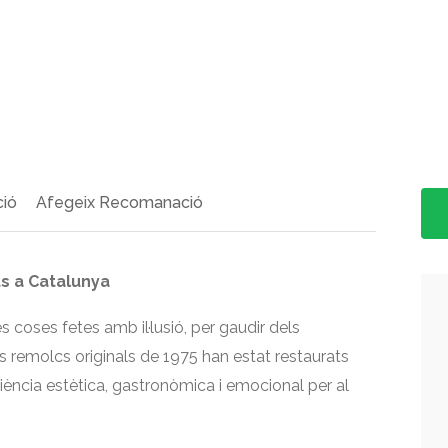
>
ció
Afegeix Recomanació
s a Catalunya
es coses fetes amb il·lusió, per gaudir dels
remolcs originals de 1975 han estat restaurats
iència estètica, gastronòmica i emocional per al