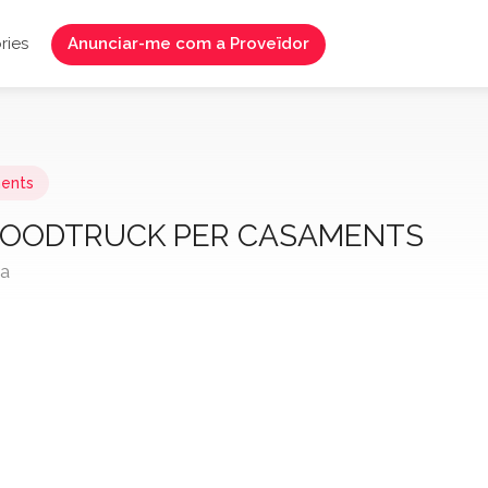
ries
Anunciar-me com a Proveïdor
ments
 FOODTRUCK PER CASAMENTS
na