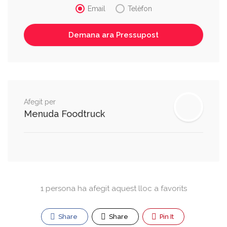
Email
Telèfon
Afegit per
Menuda Foodtruck
1 persona ha afegit aquest lloc a favorits
Share
Share
Pin It