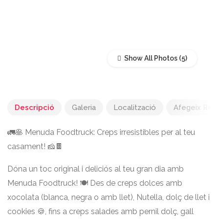
Show All Photos
Descripció
Galeria
Localització
Afegeix Rec
🚛🥞 Menuda Foodtruck: Creps irresistibles per al teu
casament! 🧀🍫
Dóna un toc original i deliciós al teu gran dia amb
Menuda Foodtruck! 🍽️ Des de creps dolces amb
xocolata (blanca, negra o amb llet), Nutella, dolç de llet i
cookies 🍪, fins a creps salades amb pernil dolç, gall