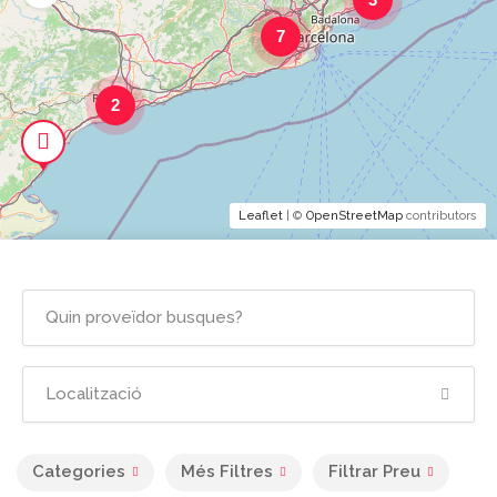
7
2
Leaflet
| ©
OpenStreetMap
contributors
Categories
Més Filtres
Filtrar Preu