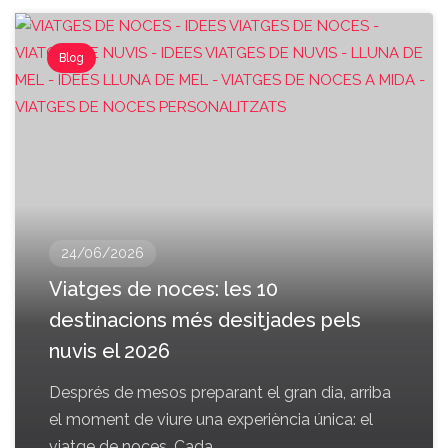
Blog
24/06/2026
Viatges de noces: les 10
destinacions més desitjades pels
nuvis el 2026
Després de mesos preparant el gran dia, arriba
el moment de viure una experiència única: el
viatge de noces. Cada