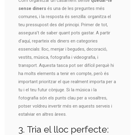
Com organitzar un casament sense
quedar-te
sense diners
és una de les preguntes més
comunes, i la resposta és senzilla: organitza el
teu pressupost des del principi. Primer de tot,
assegura’t de saber quant pots gastar. A partir
d’aquí, reparteix els diners en categories
essencials: lloc, menjar i begudes, decoració,
vestits, música, fotografia i videografia, i
transport. Aquesta tasca pot ser difícil perquè hi
ha molts elements a tenir en compte, però és
important prioritzar el que realment importa per a
tu i el teu futur cònjuge. Si la música i la
fotografia són els punts clau per a vosaltres,
potser voldreu invertir més en aquests serveis i
estalviar en altres àrees.
3. Tria el lloc perfecte: