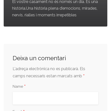
El vostre casament no és només un dia. És una
història.Una història plena d’emocions, mirades,
nervis, rialles i moments irrepetibles
Deixa un comentari
L'adreça electrònica no es publicarà.
Els
*
camps necessaris estan marcats amb
*
Name