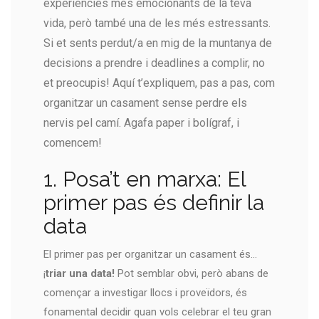
experiències més emocionants de la teva
vida, però també una de les més estressants.
Si et sents perdut/a en mig de la muntanya de
decisions a prendre i deadlines a complir, no
et preocupis! Aquí t’expliquem, pas a pas, com
organitzar un casament sense perdre els
nervis pel camí. Agafa paper i bolígraf, i
comencem!
1. Posa’t en marxa: El
primer pas és definir la
data
El primer pas per organitzar un casament és…
¡
triar una data!
Pot semblar obvi, però abans de
començar a investigar llocs i proveïdors, és
fonamental decidir quan vols celebrar el teu gran