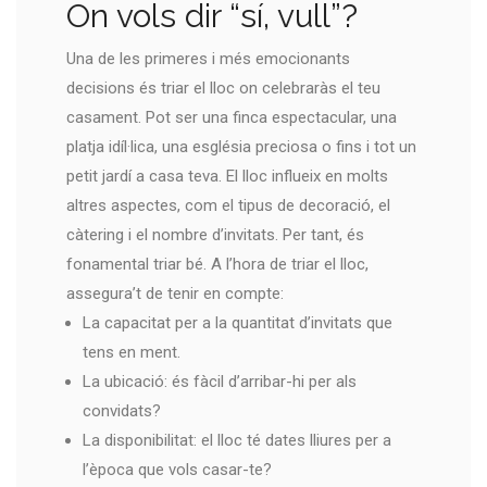
On vols dir “sí, vull”?
Una de les primeres i més emocionants
decisions és triar el lloc on celebraràs el teu
casament. Pot ser una finca espectacular, una
platja idíl·lica, una església preciosa o fins i tot un
petit jardí a casa teva. El lloc influeix en molts
altres aspectes, com el tipus de decoració, el
càtering i el nombre d’invitats. Per tant, és
fonamental triar bé. A l’hora de triar el lloc,
assegura’t de tenir en compte:
La capacitat per a la quantitat d’invitats que
tens en ment.
La ubicació: és fàcil d’arribar-hi per als
convidats?
La disponibilitat: el lloc té dates lliures per a
l’època que vols casar-te?