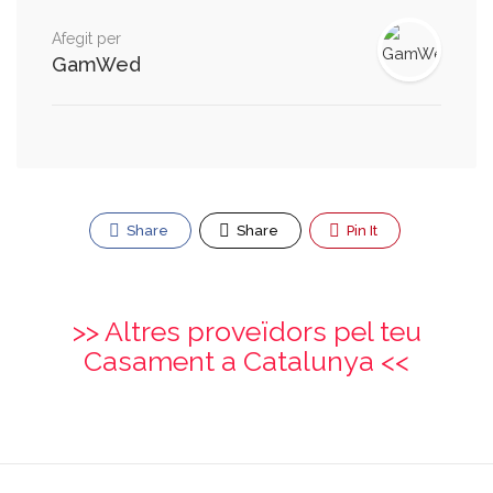
Afegit per
GamWed
Share
Share
Pin It
>> Altres proveïdors pel teu
Casament a Catalunya <<