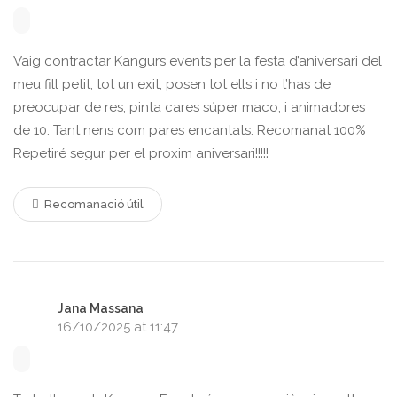
Vaig contractar Kangurs events per la festa d’aniversari del
meu fill petit, tot un exit, posen tot ells i no t’has de
preocupar de res, pinta cares súper maco, i animadores
de 10. Tant nens com pares encantats. Recomanat 100%
Repetiré segur per el proxim aniversari!!!!!
Recomanació útil
Jana Massana
16/10/2025 at 11:47