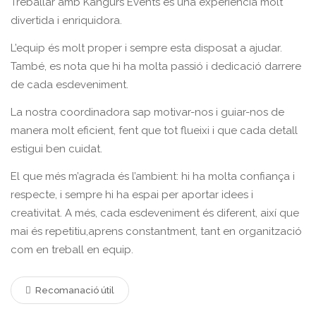
Treballar amb Kangurs Events és una experiència molt
divertida i enriquidora.
L’equip és molt proper i sempre esta disposat a ajudar.
També, es nota que hi ha molta passió i dedicació darrere
de cada esdeveniment.
La nostra coordinadora sap motivar-nos i guiar-nos de
manera molt eficient, fent que tot flueixi i que cada detall
estigui ben cuidat.
El que més m’agrada és l’ambient: hi ha molta confiança i
respecte, i sempre hi ha espai per aportar idees i
creativitat. A més, cada esdeveniment és diferent, així que
mai és repetitiu,aprens constantment, tant en organització
com en treball en equip.
Recomanació útil