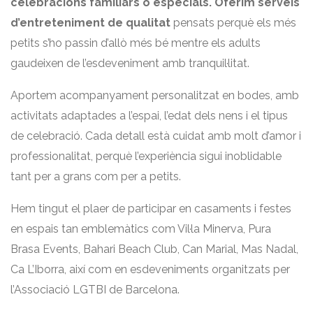
celebracions familiars o especials. Oferim serveis
d’entreteniment de qualitat
pensats perquè els més
petits s’ho passin d’allò més bé mentre els adults
gaudeixen de l’esdeveniment amb tranquil·litat.
Aportem acompanyament personalitzat en bodes, amb
activitats adaptades a l’espai, l’edat dels nens i el tipus
de celebració. Cada detall està cuidat amb molt d’amor i
professionalitat, perquè l’experiència sigui inoblidable
tant per a grans com per a petits.
Hem tingut el plaer de participar en casaments i festes
en espais tan emblemàtics com Vil·la Minerva, Pura
Brasa Events, Bahari Beach Club, Can Marial, Mas Nadal,
Ca L’Iborra, així com en esdeveniments organitzats per
l’Associació LGTBI de Barcelona.