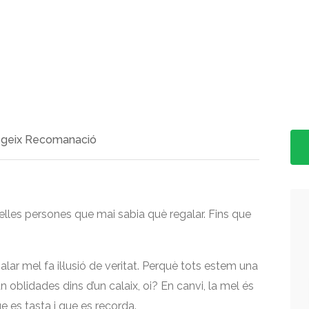
>
geix Recomanació
quelles persones que mai sabia què regalar. Fins que
lar mel fa il·lusió de veritat. Perquè tots estem una
oblidades dins d’un calaix, oi? En canvi, la mel és
e es tasta i que es recorda.