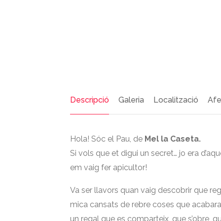
Descripció
Galeria
Localització
Afe
Hola! Sóc el Pau, de
Mel la Caseta.
Si vols que et digui un secret… jo era d’a
em vaig fer apicultor!
Va ser llavors quan vaig descobrir que rega
mica cansats de rebre coses que acabaran 
un regal que es comparteix, que s’obre, qu