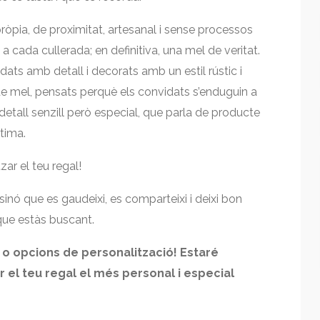
ròpia, de proximitat, artesanal i sense processos
a cada cullerada; en definitiva, una mel de veritat.
ats amb detall i decorats amb un estil rústic i
 de mel, pensats perquè els convidats s’enduguin a
 detall senzill però especial, que parla de producte
tima.
ar el teu regal!
sinó que es gaudeixi, es comparteixi i deixi bon
que estàs buscant.
 opcions de personalització! Estaré
r el teu regal el més personal i especial