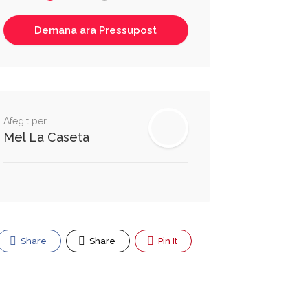
Afegit per
Mel La Caseta
Share
Share
Pin It