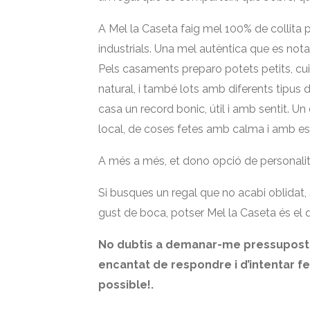
A Mel la Caseta faig mel 100% de collita p
industrials. Una mel autèntica que es nota 
Pels casaments preparo potets petits, cuid
natural, i també lots amb diferents tipus
casa un record bonic, útil i amb sentit. Un
local, de coses fetes amb calma i amb es
A més a més, et dono opció de personalitz
Si busques un regal que no acabi oblidat, 
gust de boca, potser Mel la Caseta és el 
No dubtis a demanar-me pressupost o
encantat de respondre i d’intentar fe
possible!.