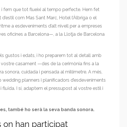
i fem que tot flueixi al tempo perfecte. Hem fet
d’estil com Mas Sant Marc, Hotel l’Àlbriga o el
itme a esdeveniments d’alt nivell per a empreses
es oficines a Barcelona—, a la Llotja de Barcelona
ls gustos i edats, i ho preparem tot al detall amb
 vostre casament —des de la cerimònia fins a la
ra sonora, cuidada i pensada al mil·límetre. A més,
b wedding planners i planificadors d’esdeveniments
luïda. I sí, adaptem el pressupost al vostre estil i
res, també ho serà la seva banda sonora.
s on han participat