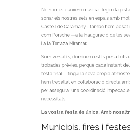
No només punxem música: llegim la pista 
sonar els nostres sets en espais amb molt 
Castell de Caramany, i també hem posat r
com Porsche —a la inauguració de les sev
i a la Terraza Miramar.
Som versàtils, dominem estils per a tots e
trobades prèvies, perquè cada instant del
festa final— tingui la seva pròpia atmosfe
hem treballat en col·laboració directa am
per assegurar una coordinació impecable i f
necessitats.
La vostra festa és única. Amb nosalt
Municipis, fires i feste