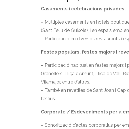
Casaments i celebracions privades:
– Múltiples casaments en hotels boutique
(Sant Feliu de Guíxols), i en espais embl
– Participació en diversos restaurants i esp
Festes populars, festes majors i reve
– Participació habitual en festes majors i
Granollers, Lliçà d’Amunt, Lliçà de Vall, Bi
Vilamajor, entre d’altres.
– També en revetlles de Sant Joan i Cap d’
festius.
Corporate / Esdeveniments per a em
– Sonorització d’actes corporatius per e