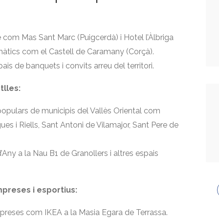
 com Mas Sant Marc (Puigcerdà) i Hotel l’Àlbriga
emàtics com el Castell de Caramany (Corçà).
ais de banquets i convits arreu del territori.
tlles:
 populars de municipis del Vallès Oriental com
gues i Riells, Sant Antoni de Vilamajor, Sant Pere de
Any a la Nau B1 de Granollers i altres espais
preses i esportius:
mpreses com IKEA a la Masia Egara de Terrassa.