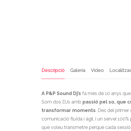
Descripció
Galeria
Video
Localitza
A P&P Sound Dj’s
fa més de 10 anys que 
Som dos DJs amb
passió pel so, que c
transformar moments
. Des del primer
comunicació fluïda i àgil, i un servei 100
què voleu transmetre perquè cada sessió 