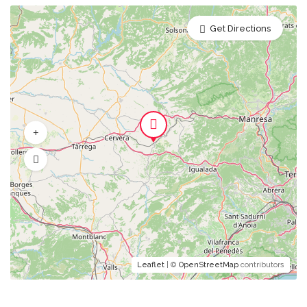
Get Directions
Leaflet
| ©
OpenStreetMap
contributors