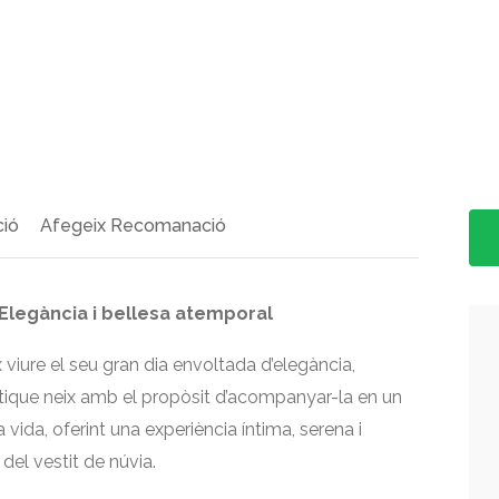
>
ció
Afegeix Recomanació
Elegància i bellesa atemporal
viure el seu gran dia envoltada d’elegància,
utique neix amb el propòsit d’acompanyar-la en un
vida, oferint una experiència íntima, serena i
del vestit de núvia.