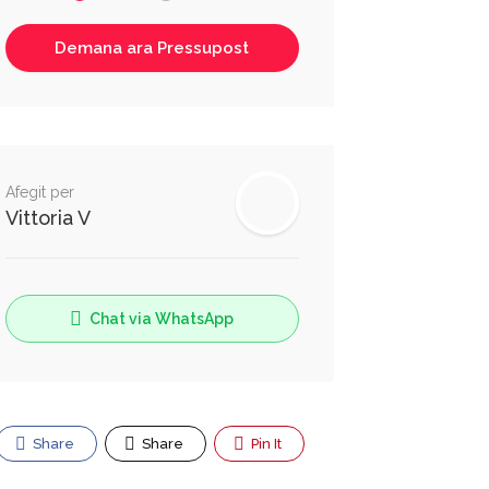
Afegit per
Vittoria V
Chat via WhatsApp
Share
Share
Pin It