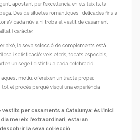
nt, apostant per l’excel·lència en els teixits, la
 peça. Des de siluetes romàntiques i delicades fins a
ttoriaV cada núvia hi troba el vestit de casament
itat i caràcter.
. Per això, la seva selecció de complements està
esa i sofisticació: vels eteris, tocats especials,
orten un segell distintiu a cada celebració.
r aquest motiu, ofereixen un tracte proper,
n tot el procés perquè visqui una experiència
vestits per casaments a Catalunya: és l’inici
dia mereix l’extraordinari, estaran
escobrir la seva col·lecció.