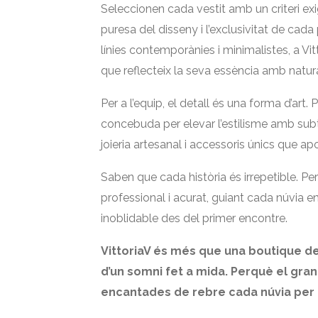
Seleccionen cada vestit amb un criteri exige
puresa del disseny i l’exclusivitat de cada
línies contemporànies i minimalistes, a Vi
que reflecteix la seva essència amb natural
Per a l’equip, el detall és una forma d’art
concebuda per elevar l’estilisme amb subtil
joieria artesanal i accessoris únics que ap
Saben que cada història és irrepetible. Pe
professional i acurat, guiant cada núvia e
inoblidable des del primer encontre.
VittoriaV és més que una boutique de 
d’un somni fet a mida. Perquè el gran 
encantades de rebre cada núvia per d