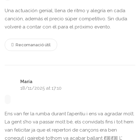
Una actuación genial, llena de ritmo y alegría en cada
canción, además el precio súper competitivo. Sin duda
volveré a contar con él para el próximo evento.
Recomanació útil
María
18/11/2025 at 17:10
Ens van fer la rumba durant l’aperitiu i ens va agradar molt.
La gent s’ho va passar molt bé, els convidats fins i tot hem
van felicitar ja que el repertori de cançons era ben
conegut i gairebé tothom va acabar ballant 💃🏼💃🏼 L’