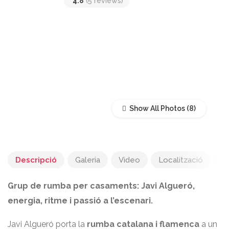
4.8
(5 reviews)
Show All Photos
Descripció
Galeria
Video
Localització
R
Grup de rumba per casaments: Javi Algueró,
energia, ritme i passió a l’escenari.
Javi Algueró porta la
rumba catalana i flamenca
a un