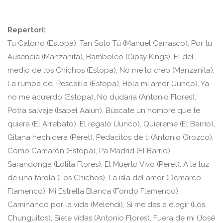
Repertori:
Tu Calorro (Estopa), Tan Solo Tú (Manuel Carrasco), Por tu
Ausencia (Manzanita), Bamboleo (Gipsy Kings), El del
medio de los Chichos (Estopa), No me lo creo (Manzanita),
La rumba del Pescailla (Estopa), Hola mi amor (Junco), Ya
no me acuerdo (Estopa), No dudaría (Antonio Flores),
Potra salvaje (Isabel Aaiun), Búscate un hombre que te
quiera (El Arrebato), El regalo (Junco), Quiéreme (El Barrio),
Gitana hechicera (Peret), Pedacitos de ti (Antonio Orozco),
Como Camarón (Estopa), Pa Madrid (El Barrio),
Sarandonga (Lolita Flores), El Muerto Vivo (Peret), A la luz
de una farola (Los Chichos), La isla del amor (Demarco
Flamenco), Mi Estrella Blanca (Fondo Flamenco),
Caminando por la vida (Melendi), Si me das a elegir (Los
Chunguitos), Siete vidas (Antonio Flores), Fuera de mi (José