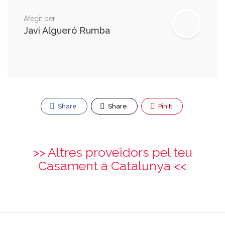
Afegit per
Javi Algueró Rumba
Share
Share
Pin It
>> Altres proveïdors pel teu
Casament a Catalunya <<